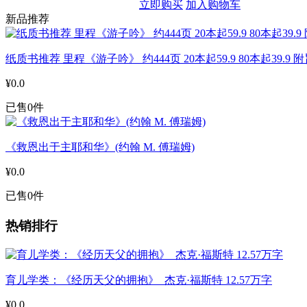
立即购买
加入购物车
新品推荐
纸质书推荐 里程《游子吟》 约444页 20本起59.9 80本起39.9
¥0.0
已售0件
《救恩出于主耶和华》(约翰 M. 傅瑞姆)
¥0.0
已售0件
热销排行
育儿学类：《经历天父的拥抱》 杰克·福斯特 12.57万字
¥0.0