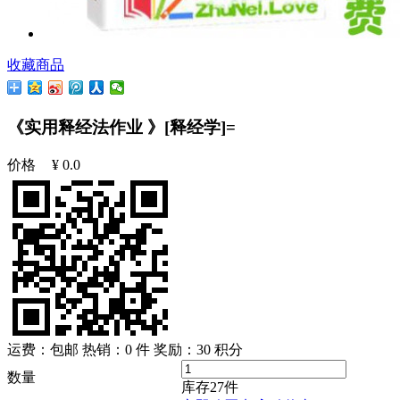
收藏商品
《实用释经法作业 》[释经学]=
价格
¥
0.0
运费：包邮
热销：0 件
奖励：
30
积分
数量
库存
27
件