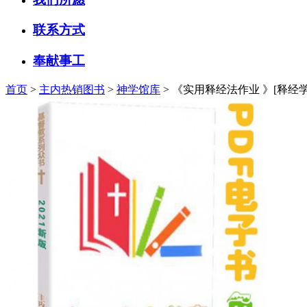
联系方式
奉献事工
首页
>
主内热销图书
>
神学馆库
> 《实用释经法作业 》[释经学