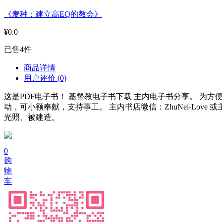
《麦种：建立高EQ的教会》
¥0.0
已售4件
商品详情
用户评价
(0)
这是PDF电子书！ 基督教电子书下载 主内电子书分享。 
动，可小额奉献，支持事工。 主内书店微信：ZhuNei-Love
光照、被建造。
0
购
物
车