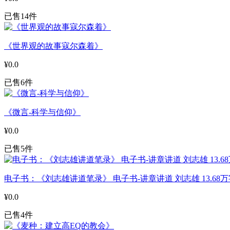
已售14件
《世界观的故事寇尔森着》
¥0.0
已售6件
《微言-科学与信仰》
¥0.0
已售5件
电子书：《刘志雄讲道笔录》 电子书-讲章讲道 刘志雄 13.68万
¥0.0
已售4件