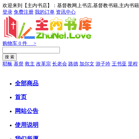
欢迎来到【主内书店】：基督教网上书店,基督教书籍,主内书籍
登录
免费注册
我的订单
资讯中心
购物车
0
件 >
耶稣
基督
救主
改革宗
长老会
路德
加尔文
游子吟
王书亚
里程
全部商品
首页
网站公告
使用说明
我们所愿