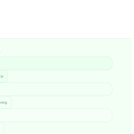
cn
wang