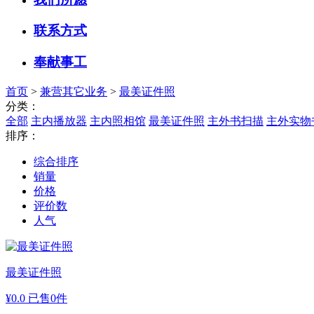
联系方式
奉献事工
首页
>
兼营其它业务
>
最美证件照
分类：
全部
主内播放器
主内照相馆
最美证件照
主外书扫描
主外实物
排序：
综合排序
销量
价格
评价数
人气
最美证件照
¥
0.0
已售0件