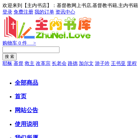
欢迎来到【主内书店】：基督教网上书店,基督教书籍,主内书籍
登录
免费注册
我的订单
资讯中心
购物车
0
件 >
耶稣
基督
救主
改革宗
长老会
路德
加尔文
游子吟
王书亚
里程
全部商品
首页
网站公告
使用说明
我们所愿