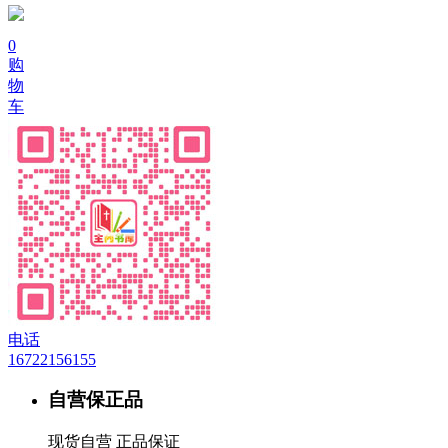
0
购
物
车
电话
16722156155
自营保正品
现货自营 正品保证