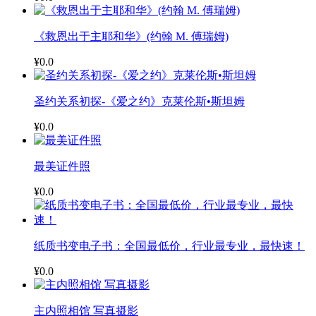
《救恩出于主耶和华》(约翰 M. 傅瑞姆)
¥0.0
圣约关系初探-《爱之约》克莱伦斯•斯坦姆
¥0.0
最美证件照
¥0.0
纸质书变电子书：全国最低价，行业最专业，最快速！
¥0.0
主内照相馆 写真摄影