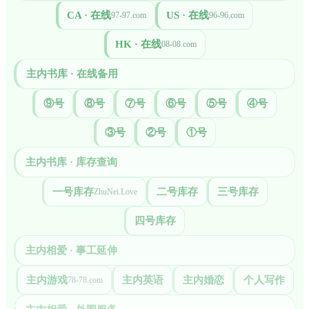
CA · 在线
US · 在线
97-97.com
96-96.com
HK · 在线
08-08.com
主内书库 · 在线备用
⑨号
⑧号
⑦号
⑥号
⑤号
④号
③号
②号
①号
主内书库 · 库存查询
一号库存
二号库存
三号库存
ZhuNei.Love
四号库存
主内相爱 · 事工延伸
主内游戏
主内英语
主内婚恋
个人写作
78-78.com