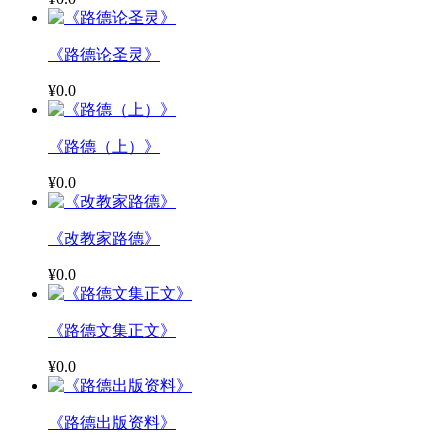
《路德论圣灵》
¥0.0
《路德（上）》
¥0.0
《改教家路德》
¥0.0
《路德文集正文》
¥0.0
《路德出版资料》