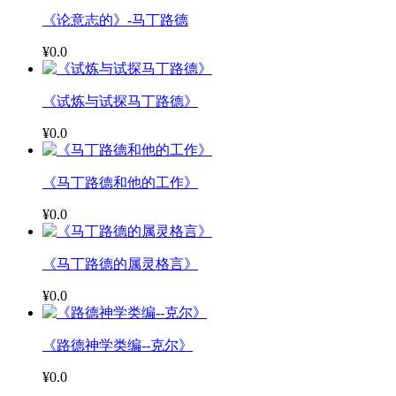
《论意志的》-马丁路德
¥0.0
《试炼与试探马丁路德》
¥0.0
《马丁路德和他的工作》
¥0.0
《马丁路德的属灵格言》
¥0.0
《路德神学类编--克尔》
¥0.0