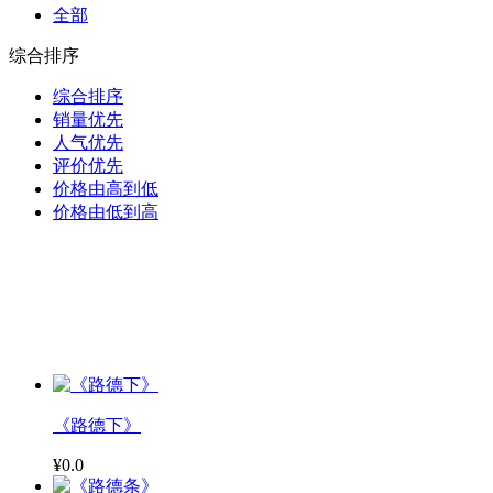
全部
综合排序
综合排序
销量优先
人气优先
评价优先
价格由高到低
价格由低到高
《路德下》
¥0.0