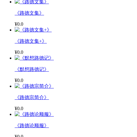
《路德文集》
¥0.0
《路德文集+》
¥0.0
《默想路德记》
¥0.0
《路德宗简介》
¥0.0
《路德论顺服》
¥0.0