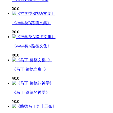
¥0.0
《神学类B路德文集》
¥0.0
《神学类A路德文集》
¥0.0
《马丁·路德文集+》
¥0.0
《马丁·路德的神学》
¥0.0