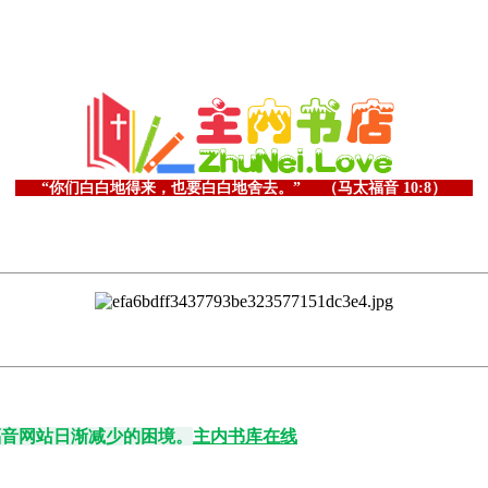
“你们白白地得来，也要白白地舍去。” （马太福音 10:8）
福音网站日渐减少的困境。
主内书库在线