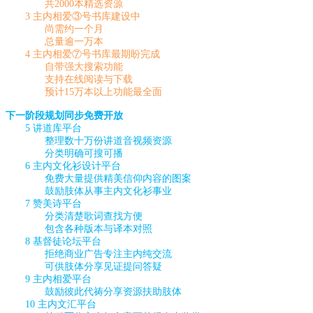
共2000本精选资源
3 主内相爱③号书库建设中
尚需约一个月
总量逾一万本
4 主内相爱⑦号书库最期盼完成
自带强大搜索功能
支持在线阅读与下载
预计15万本以上功能最全面
下一阶段规划同步免费开放
5 讲道库平台
整理数十万份讲道音视频资源
分类明确可搜可播
6 主内文化衫设计平台
免费大量提供精美信仰内容的图案
鼓励肢体从事主内文化衫事业
7 赞美诗平台
分类清楚歌词查找方便
包含各种版本与译本对照
8 基督徒论坛平台
拒绝商业广告专注主内纯交流
可供肢体分享见证提问答疑
9 主内相爱平台
鼓励彼此代祷分享资源扶助肢体
10 主内文汇平台