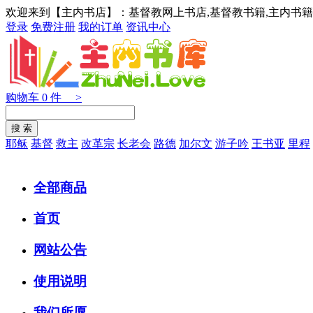
欢迎来到【主内书店】：基督教网上书店,基督教书籍,主内书籍
登录
免费注册
我的订单
资讯中心
购物车
0
件 >
耶稣
基督
救主
改革宗
长老会
路德
加尔文
游子吟
王书亚
里程
全部商品
首页
网站公告
使用说明
我们所愿